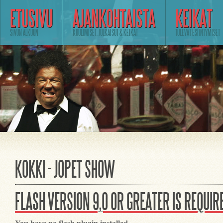
ETUSIVU
AJANKOHTAISTA
KEIKAT
SIVUN ALKUUN
KUULIMISET, JULKAISUT & KEIKAT
TULEVAT ESIINTYMISET
KOKKI - JOPET SHOW
FLASH VERSION 9,0 OR GREATER IS REQUIR