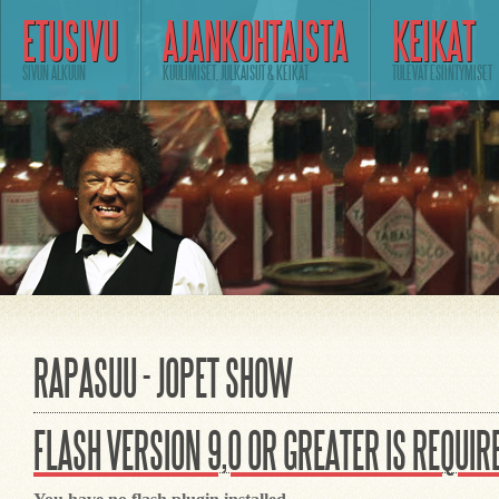
ETUSIVU
AJANKOHTAISTA
KEIKAT
SIVUN ALKUUN
KUULIMISET, JULKAISUT & KEIKAT
TULEVAT ESIINTYMISET
RAPASUU - JOPET SHOW
FLASH VERSION 9,0 OR GREATER IS REQUIR