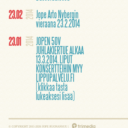
23.02
Jope Arto Nybergin
2014
vieraana 23.2.2014
23.01
JOPEN 50V
2014
JUHLAKIERTUE ALKAA
13.3.2014. LIPUT
KONSERTTEIHIN MYY
LIPPUPALVELU.FI
(klikkaa tästä
lukeaksesi lisää)
© COPYRIGHT 2011-2026 JOPE RUONANSUU |