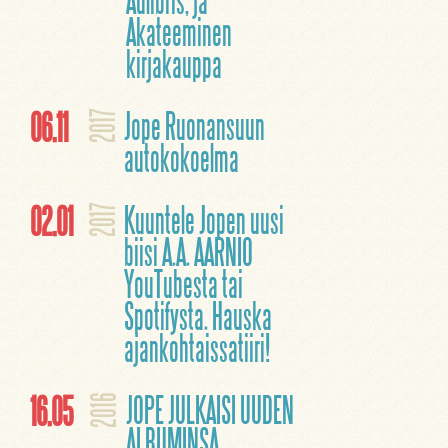
Adlibris, ja
Akateeminen
kirjakauppa
06.11
Jope Ruonansuun
2017
autokokoelma
02.01
Kuuntele Jopen uusi
2017
biisi A.A. AARNIO
YouTubesta tai
Spotifysta. Hauska
ajankohtaissatiiri!
16.05
JOPE JULKAISI UUDEN
2016
ALBUMINSA