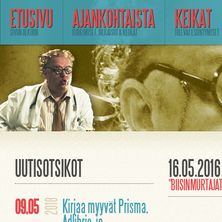
ETUSIVU
AJANKOHTAISTA
KEIKAT
SIVUN ALKUUN
KUULIMISET, JULKAISUT & KEIKAT
TULEVAT ESIINTYMISET
UUTISOTSIKOT
16.05.201
"BIISINMURTAJAT
09.05
Kirjaa myyvät Prisma,
2018