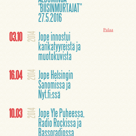
"BIISINMURTAJAT"
27.5.2016
Palaa
03.10
Jope innostui
2014
karikatyyreistä ja
muotokuvista
16.04
Jope Helsingin
2014
Sanomissa ja
Nyt.fi:ssä
10.03
Jope Yle Puheessa,
2014
Radio Rockissa ja
Bassoradiossa