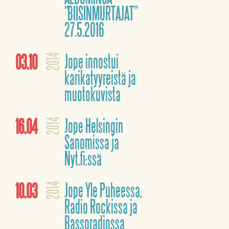
"BIISINMURTAJAT"
27.5.2016
03.10
Jope innostui
2014
karikatyyreistä ja
muotokuvista
16.04
Jope Helsingin
2014
Sanomissa ja
Nyt.fi:ssä
10.03
Jope Yle Puheessa,
2014
Radio Rockissa ja
Bassoradiossa