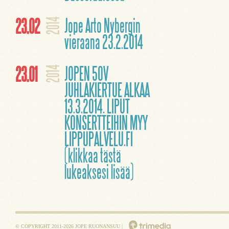
23.02
Jope Arto Nybergin
2014
vieraana 23.2.2014
23.01
JOPEN 50V
2014
JUHLAKIERTUE ALKAA
13.3.2014. LIPUT
KONSERTTEIHIN MYY
LIPPUPALVELU.FI
(klikkaa tästä
lukeaksesi lisää)
© COPYRIGHT 2011-2026 JOPE RUONANSUU |