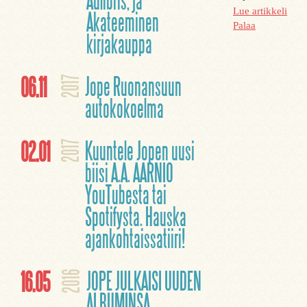
Adlibris, ja
Lue artikkeli
Akateeminen
Palaa
kirjakauppa
06.11
Jope Ruonansuun
2017
autokokoelma
02.01
Kuuntele Jopen uusi
2017
biisi A.A. AARNIO
YouTubesta tai
Spotifysta. Hauska
ajankohtaissatiiri!
16.05
JOPE JULKAISI UUDEN
2016
ALBUMINSA