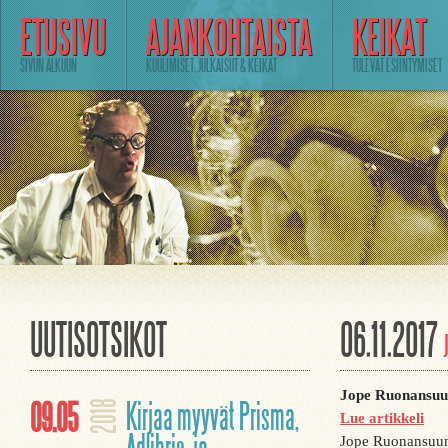
ETUSIVU
AJANKOHTAISTA
KEIKAT
SIVUN ALKUUN
KUULIMISET, JULKAISUT & KEIKAT
TULEVAT ESIINTYMISET
UUTISOTSIKOT
06.11.2017
Jope Ruonansuu
09.05
Kirjaa myyvät Prisma,
2018
Lue artikkeli
Jope Ruonansuun